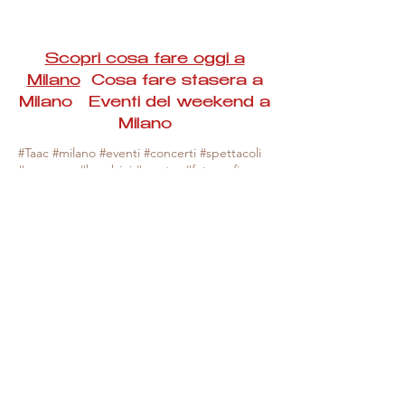
Scopri cosa fare oggi a
Milano
Cosa fare stasera a
Milano Eventi del weekend a
Milano
#Taac #milano #eventi #concerti #spettacoli
#rassegne #bambini #mostre #fotografia
#feste #mercati #fiere #teatro #giochi #locali
#serate #incontri #manifestazioni #sport
#negozi #sport #visiteguidate #convegni
#corsi #cibo
#vino
#shopping #serate
#milanoeventioggi #milanoeventiweekend
#milanoeventinavigli #eventimilanostasera
#mercatinimilano #eventimilano
#cosafareoggi #cosafaremilano.
N.B. Milano Eventi Taac non ha alcuna
responsabilità sull'eventuale annullamento,
variazione o sospensione di un evento, non
essendo mai uno degli organizzatori degli