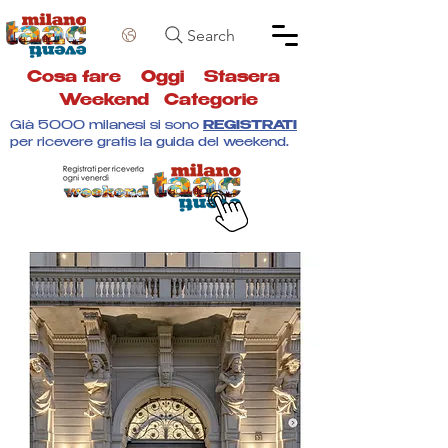
Search
Cosa fare
Oggi
Stasera
Weekend
Categorie
Già 5000 milanesi si sono
REGISTRATI
per ricevere gratis la guida del weekend.