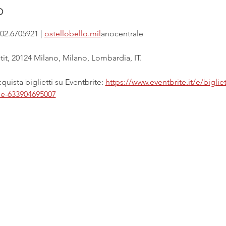
o
02.6705921 | 
ostellobello.mil
anocentrale
it, 20124 Milano, Milano, Lombardia, IT.
uista biglietti su Eventbrite: 
https://www.eventbrite.it/e/biglie
ale-633904695007