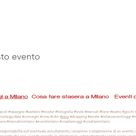
sto evento
i a Milano
Cosa fare stasera a Milano Eventi 
coli #rassegne #bambini #mostre #fotografia #feste #mercati #fiere #teatro #giochi #
#visiteguidate #convegni #corsi #cibo
#vino
#shopping #serate #milanoeventioggi #
sera #mercatinimilano #eventimilano #cosafareoggi #cosafaremilano.
responsabilità sull'eventuale annullamento, variazione o sospensione di un evento
gior parte dei casi, avendo raccolta le informazioni autonomamente senza avere un con