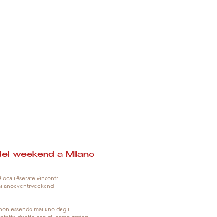
del weekend a Milano
locali #serate #incontri
milanoeventiweekend
, non essendo mai uno degli
tatto diretto con gli organizzatori.