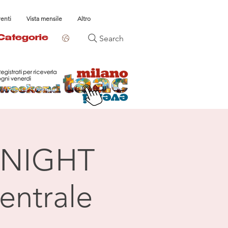
venti
Vista mensile
Altro
Search
Categorie
NIGHT
entrale