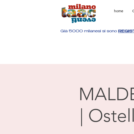
home
C
Già 5000 milanesi si sono
REGIS
MALD
| Oste