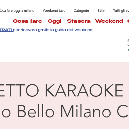
osa fare oggi a milano
Weekend taac
Categorie
Stile
Tutti gli e
Cosa fare
Oggi
Stasera
Weekend
TRATI
per ricevere gratis la guida del weekend.
ETTO KARAOKE 
llo Bello Milano C