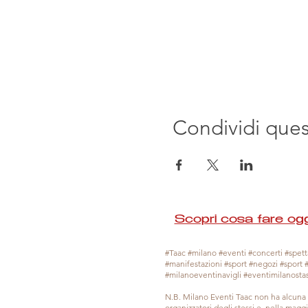
Condividi que
Scopri cosa fare ogg
#Taac #milano #eventi #concerti #spetta
#manifestazioni #sport #negozi #sport 
#milanoeventinavigli #eventimilanosta
N.B. Milano Eventi Taac non ha alcuna 
organizzatori degli stessi e, nella mag