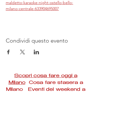
maldetto-karaoke-night-ostello-bello-
milano-centrale-633904695007
Condividi questo evento
Scopri cosa fare oggi a
Milano
Cosa fare stasera a
Milano Eventi del weekend a
Milano
#Taac #milano #eventi #concerti #spettacoli
#rassegne #bambini #mostre #fotografia
#feste #mercati #fiere #teatro #giochi #locali
#serate #incontri #manifestazioni #sport
#negozi #sport #visiteguidate #convegni