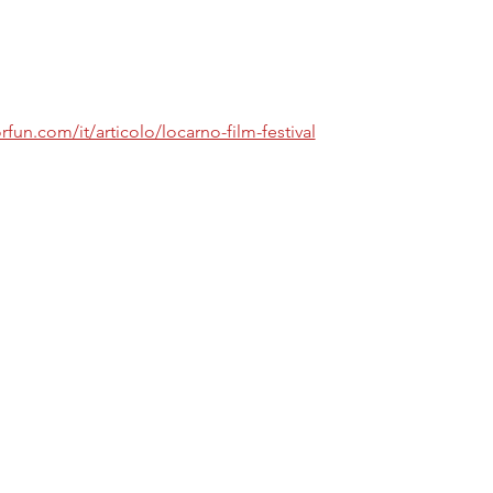
fun.com/it/articolo/locarno-film-festival