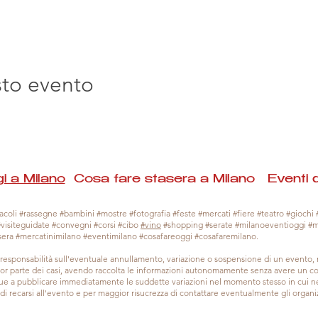
sto evento
i a Milano
Cosa fare stasera a Milano Eventi 
coli #rassegne #bambini #mostre #fotografia #feste #mercati #fiere #teatro #giochi #
#visiteguidate #convegni #corsi #cibo
#vino
#shopping #serate #milanoeventioggi #
sera #mercatinimilano #eventimilano #cosafareoggi #cosafaremilano.
responsabilità sull'eventuale annullamento, variazione o sospensione di un evento
gior parte dei casi, avendo raccolta le informazioni autonomamente senza avere un con
 a pubblicare immediatamente le suddette variazioni nel momento stesso in cui ne 
a di recarsi all'evento e per maggior risucrezza di contattare eventualmente gli organiz