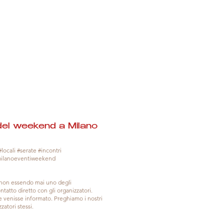
del weekend a Milano
locali #serate #incontri
milanoeventiweekend
, non essendo mai uno degli
tatto diretto con gli organizzatori.
venisse informato. Preghiamo i nostri
zatori stessi.