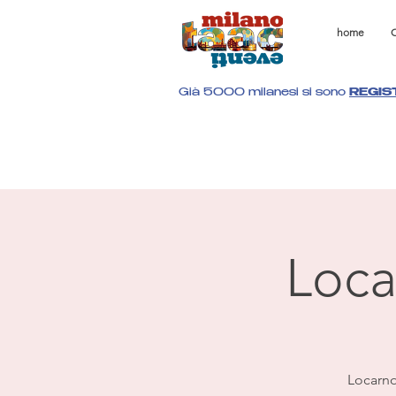
home
C
Già 5000 milanesi si sono
REGIS
Loca
Locarno 