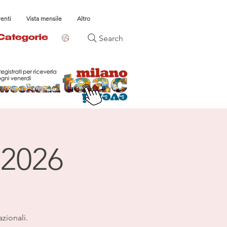
venti
Vista mensile
Altro
Search
Categorie
 2026
azionali.