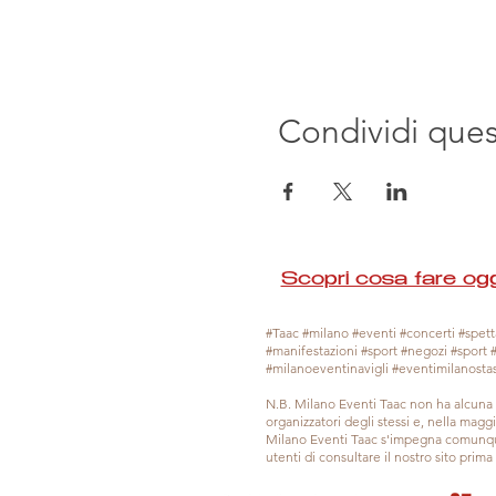
Condividi que
Scopri cosa fare ogg
#Taac #milano #eventi #concerti #spetta
#manifestazioni #sport #negozi #sport 
#milanoeventinavigli #eventimilanosta
N.B. Milano Eventi Taac non ha alcuna 
organizzatori degli stessi e, nella mag
Milano Eventi Taac s'impegna comunque
utenti di consultare il nostro sito prim