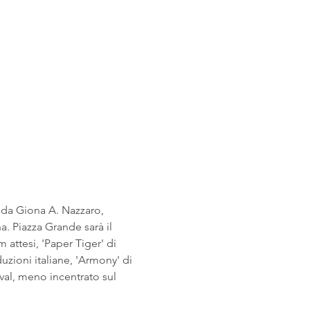
a da Giona A. Nazzaro, 
a. Piazza Grande sarà il 
m attesi, 'Paper Tiger' di 
uzioni italiane, 'Armony' di 
ival, meno incentrato sul 