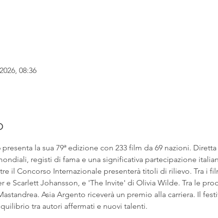
2026, 08:36
o
6 presenta la sua 79ª edizione con 233 film da 69 nazioni. Dirett
ndiali, registi di fama e una significativa partecipazione italian
e il Concorso Internazionale presenterà titoli di rilievo. Tra i fil
 Scarlett Johansson, e 'The Invite' di Olivia Wilde. Tra le prod
astandrea. Asia Argento riceverà un premio alla carriera. Il fest
uilibrio tra autori affermati e nuovi talenti.