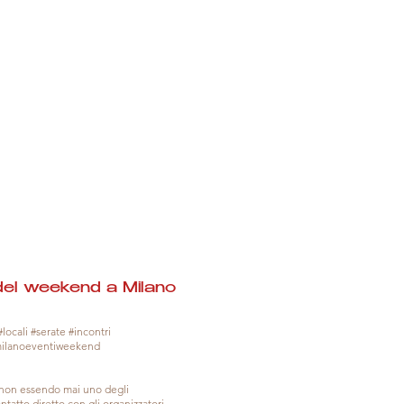
del weekend a Milano
locali #serate #incontri
milanoeventiweekend
, non essendo mai uno degli
tatto diretto con gli organizzatori.