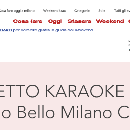
osa fare oggi a milano
Weekend taac
Categorie
Stile
Tutti gli e
Cosa fare
Oggi
Stasera
Weekend
TRATI
per ricevere gratis la guida del weekend.
ETTO KARAOKE 
llo Bello Milano C