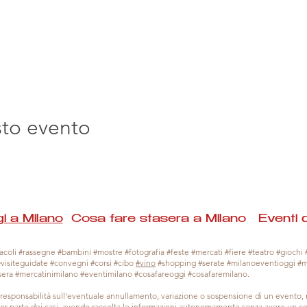
sto evento
i a Milano
Cosa fare stasera a Milano Eventi 
coli #rassegne #bambini #mostre #fotografia #feste #mercati #fiere #teatro #giochi #
#visiteguidate #convegni #corsi #cibo
#vino
#shopping #serate #milanoeventioggi #
sera #mercatinimilano #eventimilano #cosafareoggi #cosafaremilano.
responsabilità sull'eventuale annullamento, variazione o sospensione di un evento
gior parte dei casi, avendo raccolta le informazioni autonomamente senza avere un con