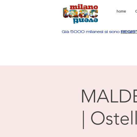
home
C
Già 5000 milanesi si sono
REGIS
MALD
| Oste