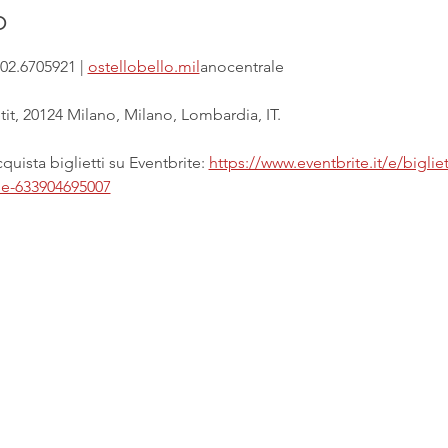
o
02.6705921 | 
ostellobello.mil
anocentrale
it, 20124 Milano, Milano, Lombardia, IT.
uista biglietti su Eventbrite: 
https://www.eventbrite.it/e/biglie
ale-633904695007