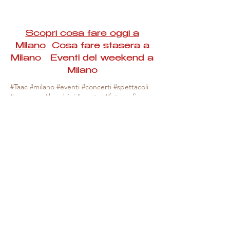
Scopri cosa fare oggi a
Milano
Cosa fare stasera a
Milano Eventi del weekend a
Milano
#Taac #milano #eventi #concerti #spettacoli
#rassegne #bambini #mostre #fotografia
#feste #mercati #fiere #teatro #giochi #locali
#serate #incontri #manifestazioni #sport
#negozi #sport #visiteguidate #convegni
#corsi #cibo
#vino
#shopping #serate
#milanoeventioggi #milanoeventiweekend
#milanoeventinavigli #eventimilanostasera
#mercatinimilano #eventimilano
#cosafareoggi #cosafaremilano.
N.B. Milano Eventi Taac non ha alcuna
responsabilità sull'eventuale annullamento,
variazione o sospensione di un evento, non
essendo mai uno degli organizzatori degli