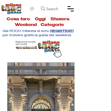
Search
Cosa fare
Oggi
Stasera
Weekend
Categorie
Già 5000 milanesi si sono
REGISTRATI
per ricevere gratis la guida del weekend.