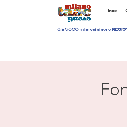
home
C
Già 5000 milanesi si sono
REGIS
Fon