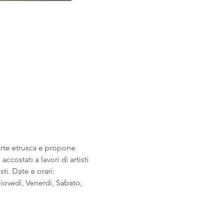
arte etrusca e propone 
costati a lavori di artisti 
i. Date e orari: 
ovedì, Venerdì, Sabato, 