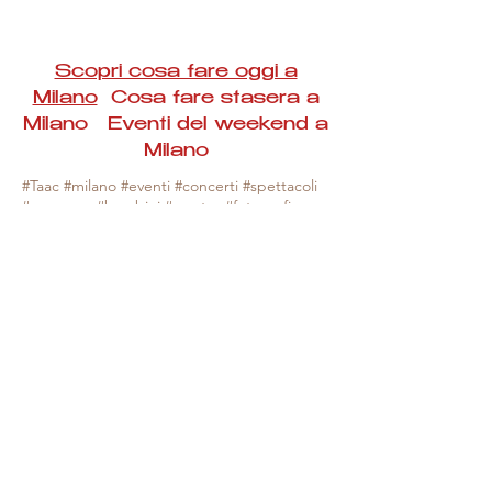
Scopri cosa fare oggi a
Milano
Cosa fare stasera a
Milano Eventi del weekend a
Milano
#Taac #milano #eventi #concerti #spettacoli
#rassegne #bambini #mostre #fotografia
#feste #mercati #fiere #teatro #giochi #locali
#serate #incontri #manifestazioni #sport
#negozi #sport #visiteguidate #convegni
#corsi #cibo
#vino
#shopping #serate
#milanoeventioggi #milanoeventiweekend
#milanoeventinavigli #eventimilanostasera
#mercatinimilano #eventimilano
#cosafareoggi #cosafaremilano.
N.B. Milano Eventi Taac non ha alcuna
responsabilità sull'eventuale annullamento,
variazione o sospensione di un evento, non
essendo mai uno degli organizzatori degli