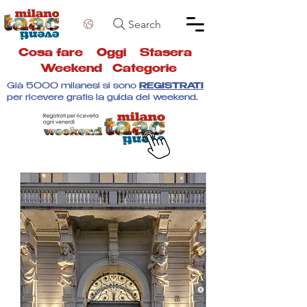
Search
Cosa fare
Oggi
Stasera
Weekend
Categorie
Già 5000 milanesi si sono
REGISTRATI
per ricevere gratis la guida del weekend.