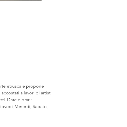
arte etrusca e propone 
costati a lavori di artisti 
i. Date e orari: 
ovedì, Venerdì, Sabato, 