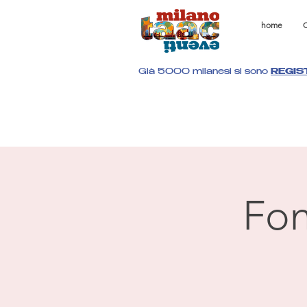
home
C
Già 5000 milanesi si sono
REGIS
Fon