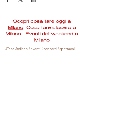
Scopri cosa fare oggi a
Milano
Cosa fare stasera a
Milano Eventi del weekend a
Milano
#Taac #milano #eventi #concerti #spettacoli
#rassegne #bambini #mostre #fotografia
#feste #mercati #fiere #teatro #giochi #locali
#serate #incontri #manifestazioni #sport
#negozi #sport #visiteguidate #convegni
#corsi #cibo
#vino
#shopping #serate
#milanoeventioggi #milanoeventiweekend
#milanoeventinavigli #eventimilanostasera
#mercatinimilano #eventimilano
#cosafareoggi #cosafaremilano.
N.B. Milano Eventi Taac non ha alcuna
responsabilità sull'eventuale annullamento,
variazione o sospensione di un evento, non