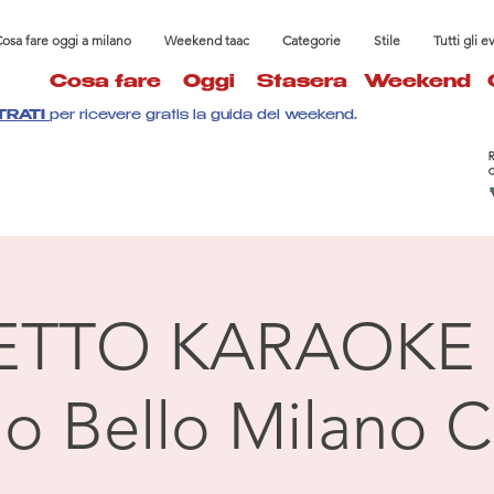
osa fare oggi a milano
Weekend taac
Categorie
Stile
Tutti gli e
Cosa fare
Oggi
Stasera
Weekend
TRATI
per ricevere gratis la guida del weekend.
ETTO KARAOKE 
llo Bello Milano C