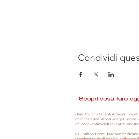
Condividi que
Scopri cosa fare ogg
#Taac #milano #eventi #concerti #spetta
#manifestazioni #sport #negozi #sport 
#milanoeventinavigli #eventimilanosta
N.B. Milano Eventi Taac non ha alcuna 
organizzatori degli stessi e, nella mag