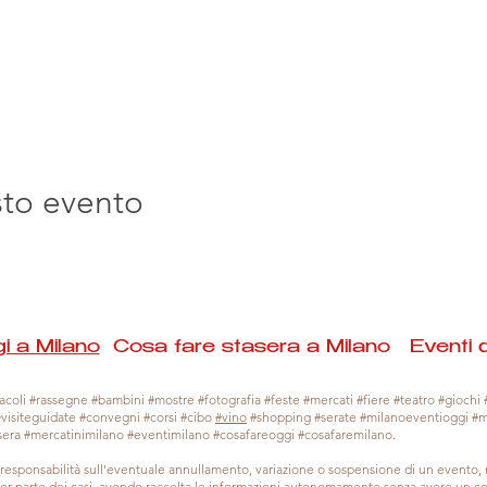
sto evento
i a Milano
Cosa fare stasera a Milano Eventi 
coli #rassegne #bambini #mostre #fotografia #feste #mercati #fiere #teatro #giochi #
#visiteguidate #convegni #corsi #cibo
#vino
#shopping #serate #milanoeventioggi #
sera #mercatinimilano #eventimilano #cosafareoggi #cosafaremilano.
responsabilità sull'eventuale annullamento, variazione o sospensione di un evento
gior parte dei casi, avendo raccolta le informazioni autonomamente senza avere un con