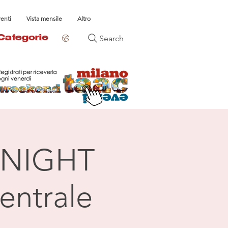
venti
Vista mensile
Altro
Search
Categorie
NIGHT
entrale