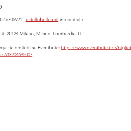
o
02.6705921 | 
ostellobello.mil
anocentrale
it, 20124 Milano, Milano, Lombardia, IT.
uista biglietti su Eventbrite: 
https://www.eventbrite.it/e/biglie
ale-633904695007