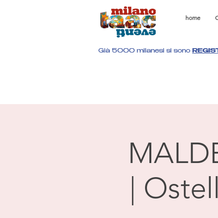
home
C
Già 5000 milanesi si sono
REGIS
MALD
| Oste