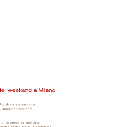
del weekend a Milano
locali #serate #incontri
milanoeventiweekend
, non essendo mai uno degli
tatto diretto con gli organizzatori.