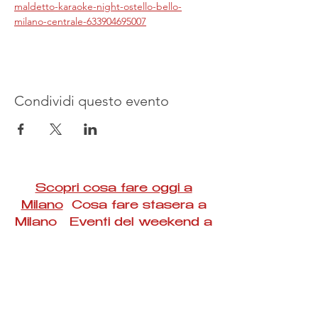
maldetto-karaoke-night-ostello-bello-
milano-centrale-633904695007
Condividi questo evento
Scopri cosa fare oggi a
Milano
Cosa fare stasera a
Milano Eventi del weekend a
Milano
#Taac #milano #eventi #concerti #spettacoli
#rassegne #bambini #mostre #fotografia
#feste #mercati #fiere #teatro #giochi #locali
#serate #incontri #manifestazioni #sport
#negozi #sport #visiteguidate #convegni