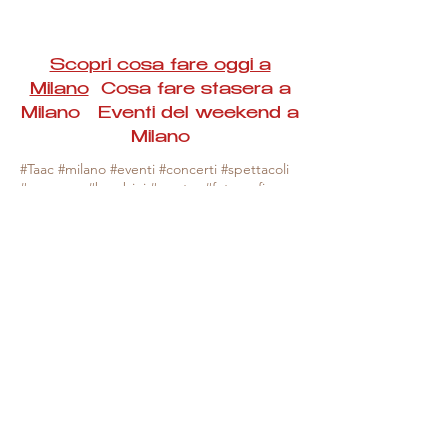
Scopri cosa fare oggi a
Milano
Cosa fare stasera a
Milano Eventi del weekend a
Milano
#Taac #milano #eventi #concerti #spettacoli
#rassegne #bambini #mostre #fotografia
#feste #mercati #fiere #teatro #giochi #locali
#serate #incontri #manifestazioni #sport
#negozi #sport #visiteguidate #convegni
#corsi #cibo
#vino
#shopping #serate
#milanoeventioggi #milanoeventiweekend
#milanoeventinavigli #eventimilanostasera
#mercatinimilano #eventimilano
#cosafareoggi #cosafaremilano.
N.B. Milano Eventi Taac non ha alcuna
responsabilità sull'eventuale annullamento,
variazione o sospensione di un evento, non
essendo mai uno degli organizzatori degli