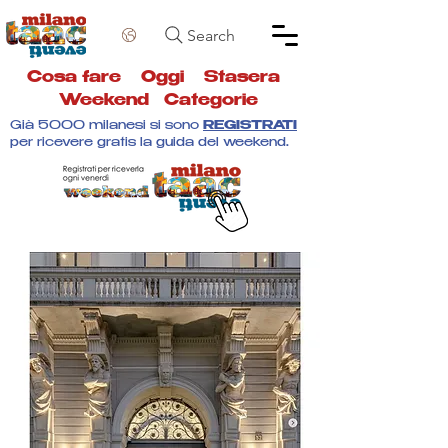
Search
Cosa fare
Oggi
Stasera
Weekend
Categorie
Già 5000 milanesi si sono
REGISTRATI
per ricevere gratis la guida del weekend.