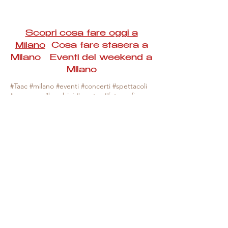
Scopri cosa fare oggi a
Milano
Cosa fare stasera a
Milano Eventi del weekend a
Milano
#Taac #milano #eventi #concerti #spettacoli
#rassegne #bambini #mostre #fotografia
#feste #mercati #fiere #teatro #giochi #locali
#serate #incontri #manifestazioni #sport
#negozi #sport #visiteguidate #convegni
#corsi #cibo
#vino
#shopping #serate
#milanoeventioggi #milanoeventiweekend
#milanoeventinavigli #eventimilanostasera
#mercatinimilano #eventimilano
#cosafareoggi #cosafaremilano.
N.B. Milano Eventi Taac non ha alcuna
responsabilità sull'eventuale annullamento,
variazione o sospensione di un evento, non
essendo mai uno degli organizzatori degli