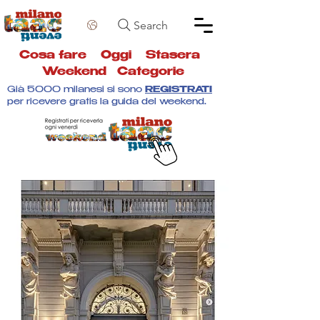
Search
Cosa fare
Oggi
Stasera
Weekend
Categorie
Già 5000 milanesi si sono
REGISTRATI
per ricevere gratis la guida del weekend.