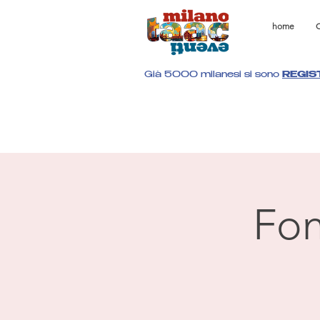
home
C
Già 5000 milanesi si sono
REGIS
Fon