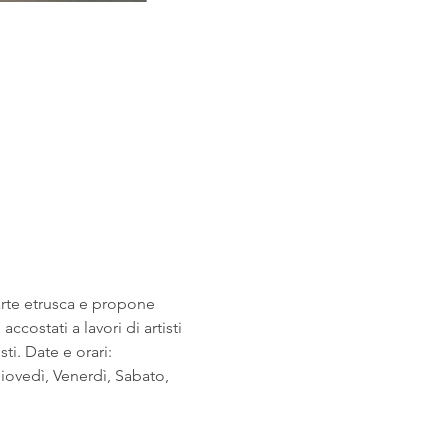
arte etrusca e propone 
costati a lavori di artisti 
i. Date e orari: 
ovedì, Venerdì, Sabato, 