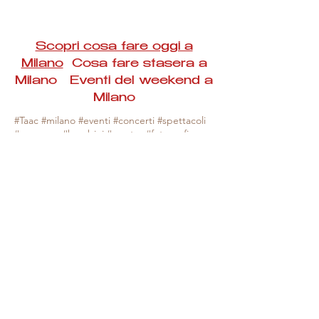
Scopri cosa fare oggi a
Milano
Cosa fare stasera a
Milano Eventi del weekend a
Milano
#Taac #milano #eventi #concerti #spettacoli
#rassegne #bambini #mostre #fotografia
#feste #mercati #fiere #teatro #giochi #locali
#serate #incontri #manifestazioni #sport
#negozi #sport #visiteguidate #convegni
#corsi #cibo
#vino
#shopping #serate
#milanoeventioggi #milanoeventiweekend
#milanoeventinavigli #eventimilanostasera
#mercatinimilano #eventimilano
#cosafareoggi #cosafaremilano.
N.B. Milano Eventi Taac non ha alcuna
responsabilità sull'eventuale annullamento,
variazione o sospensione di un evento, non
essendo mai uno degli organizzatori degli