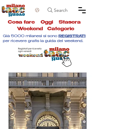
Search
Cosa fare
Oggi
Stasera
Weekend
Categorie
Già 5000 milanesi si sono
REGISTRATI
per ricevere gratis la guida del weekend.