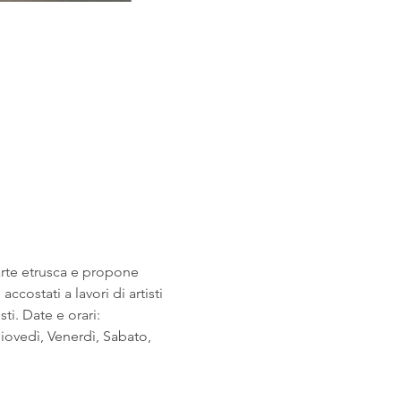
arte etrusca e propone 
costati a lavori di artisti 
i. Date e orari: 
ovedì, Venerdì, Sabato, 