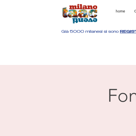
home
C
Già 5000 milanesi si sono
REGIS
Fon