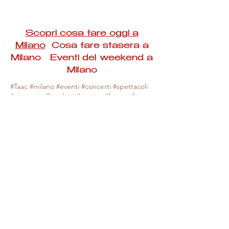
Scopri cosa fare oggi a
Milano
Cosa fare stasera a
Milano Eventi del weekend a
Milano
#Taac #milano #eventi #concerti #spettacoli
#rassegne #bambini #mostre #fotografia
#feste #mercati #fiere #teatro #giochi #locali
#serate #incontri #manifestazioni #sport
#negozi #sport #visiteguidate #convegni
#corsi #cibo
#vino
#shopping #serate
#milanoeventioggi #milanoeventiweekend
#milanoeventinavigli #eventimilanostasera
#mercatinimilano #eventimilano
#cosafareoggi #cosafaremilano.
N.B. Milano Eventi Taac non ha alcuna
responsabilità sull'eventuale annullamento,
variazione o sospensione di un evento, non
essendo mai uno degli organizzatori degli