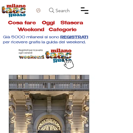
Search
Cosa fare
Oggi
Stasera
Weekend
Categorie
Già 5000 milanesi si sono
REGISTRATI
per ricevere gratis la guida del weekend.