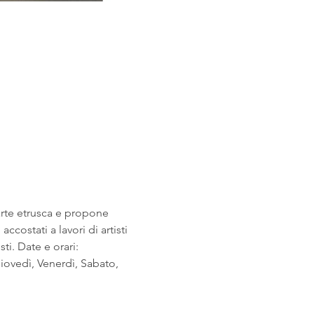
arte etrusca e propone 
costati a lavori di artisti 
i. Date e orari: 
ovedì, Venerdì, Sabato, 