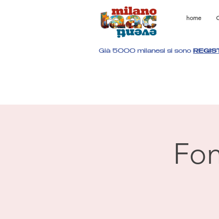
home
C
Già 5000 milanesi si sono
REGIS
Fon