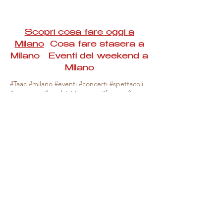
Scopri cosa fare oggi a
Milano
Cosa fare stasera a
Milano Eventi del weekend a
Milano
#Taac #milano #eventi #concerti #spettacoli
#rassegne #bambini #mostre #fotografia
#feste #mercati #fiere #teatro #giochi #locali
#serate #incontri #manifestazioni #sport
#negozi #sport #visiteguidate #convegni
#corsi #cibo
#vino
#shopping #serate
#milanoeventioggi #milanoeventiweekend
#milanoeventinavigli #eventimilanostasera
#mercatinimilano #eventimilano
#cosafareoggi #cosafaremilano.
N.B. Milano Eventi Taac non ha alcuna
responsabilità sull'eventuale annullamento,
variazione o sospensione di un evento, non
essendo mai uno degli organizzatori degli