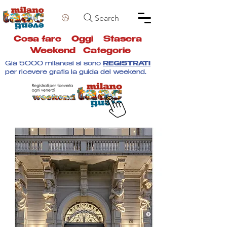
Search
Cosa fare
Oggi
Stasera
Weekend
Categorie
Già 5000 milanesi si sono
REGISTRATI
per ricevere gratis la guida del weekend.