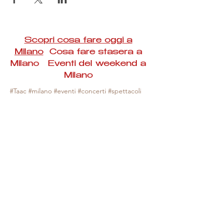
Scopri cosa fare oggi a
Milano
Cosa fare stasera a
Milano Eventi del weekend a
Milano
#Taac #milano #eventi #concerti #spettacoli
#rassegne #bambini #mostre #fotografia
#feste #mercati #fiere #teatro #giochi #locali
#serate #incontri #manifestazioni #sport
#negozi #sport #visiteguidate #convegni
#corsi #cibo
#vino
#shopping #serate
#milanoeventioggi #milanoeventiweekend
#milanoeventinavigli #eventimilanostasera
#mercatinimilano #eventimilano
#cosafareoggi #cosafaremilano.
N.B. Milano Eventi Taac non ha alcuna
responsabilità sull'eventuale annullamento,
variazione o sospensione di un evento, non