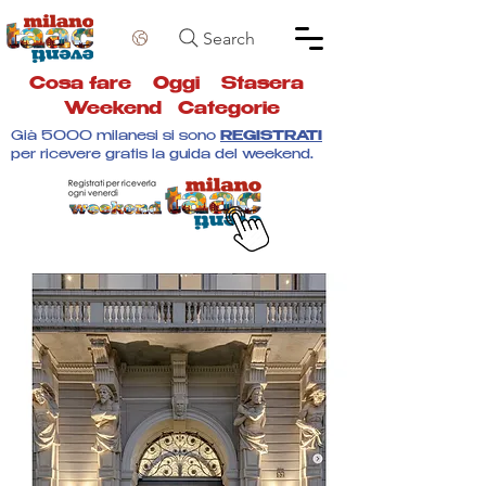
Search
Cosa fare
Oggi
Stasera
Weekend
Categorie
Già 5000 milanesi si sono
REGISTRATI
per ricevere gratis la guida del weekend.