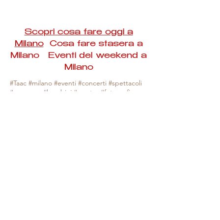
Scopri cosa fare oggi a
Milano
Cosa fare stasera a
Milano Eventi del weekend a
Milano
#Taac #milano #eventi #concerti #spettacoli
#rassegne #bambini #mostre #fotografia
#feste #mercati #fiere #teatro #giochi #locali
#serate #incontri #manifestazioni #sport
#negozi #sport #visiteguidate #convegni
#corsi #cibo
#vino
#shopping #serate
#milanoeventioggi #milanoeventiweekend
#milanoeventinavigli #eventimilanostasera
#mercatinimilano #eventimilano
#cosafareoggi #cosafaremilano.
N.B. Milano Eventi Taac non ha alcuna
responsabilità sull'eventuale annullamento,
variazione o sospensione di un evento, non
essendo mai uno degli organizzatori degli