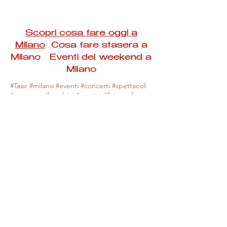
Scopri cosa fare oggi a
Milano
Cosa fare stasera a
Milano Eventi del weekend a
Milano
#Taac #milano #eventi #concerti #spettacoli
#rassegne #bambini #mostre #fotografia
#feste #mercati #fiere #teatro #giochi #locali
#serate #incontri #manifestazioni #sport
#negozi #sport #visiteguidate #convegni
#corsi #cibo
#vino
#shopping #serate
#milanoeventioggi #milanoeventiweekend
#milanoeventinavigli #eventimilanostasera
#mercatinimilano #eventimilano
#cosafareoggi #cosafaremilano.
N.B. Milano Eventi Taac non ha alcuna
responsabilità sull'eventuale annullamento,
variazione o sospensione di un evento, non
essendo mai uno degli organizzatori degli