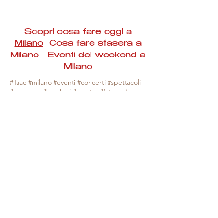
Scopri cosa fare oggi a
Milano
Cosa fare stasera a
Milano Eventi del weekend a
Milano
#Taac #milano #eventi #concerti #spettacoli
#rassegne #bambini #mostre #fotografia
#feste #mercati #fiere #teatro #giochi #locali
#serate #incontri #manifestazioni #sport
#negozi #sport #visiteguidate #convegni
#corsi #cibo
#vino
#shopping #serate
#milanoeventioggi #milanoeventiweekend
#milanoeventinavigli #eventimilanostasera
#mercatinimilano #eventimilano
#cosafareoggi #cosafaremilano.
N.B. Milano Eventi Taac non ha alcuna
responsabilità sull'eventuale annullamento,
variazione o sospensione di un evento, non
essendo mai uno degli organizzatori degli