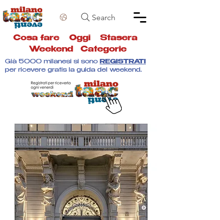
Search
Cosa fare
Oggi
Stasera
Weekend
Categorie
Già 5000 milanesi si sono
REGISTRATI
per ricevere gratis la guida del weekend.