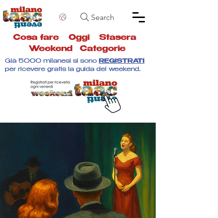
Search
Cosa fare
Oggi
Stasera
Weekend
Categorie
Già 5000 milanesi si sono
REGISTRATI
per ricevere gratis la guida del weekend.