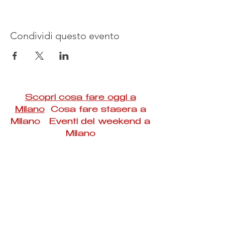
Condividi questo evento
Scopri cosa fare oggi a
Milano
Cosa fare stasera a
Milano Eventi del weekend a
Milano
#Taac #milano #eventi #concerti #spettacoli
#rassegne #bambini #mostre #fotografia
#feste #mercati #fiere #teatro #giochi #locali
#serate #incontri #manifestazioni #sport
#negozi #sport #visiteguidate #convegni
#corsi #cibo
#vino
#shopping #serate
#milanoeventioggi #milanoeventiweekend
#milanoeventinavigli #eventimilanostasera