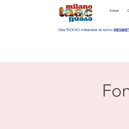
home
C
Già 5000 milanesi si sono
REGIS
Fon