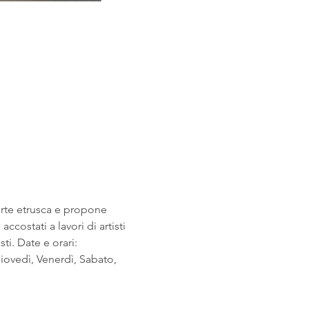
arte etrusca e propone 
costati a lavori di artisti 
i. Date e orari: 
ovedì, Venerdì, Sabato, 