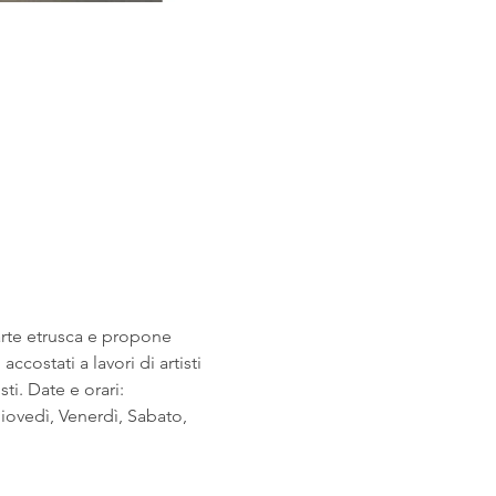
arte etrusca e propone 
costati a lavori di artisti 
i. Date e orari: 
ovedì, Venerdì, Sabato, 