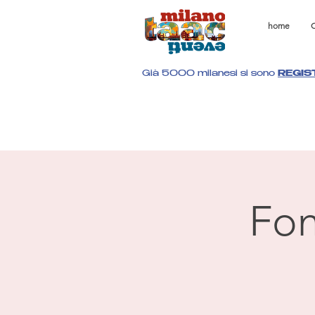
home
C
Già 5000 milanesi si sono
REGIS
Fon