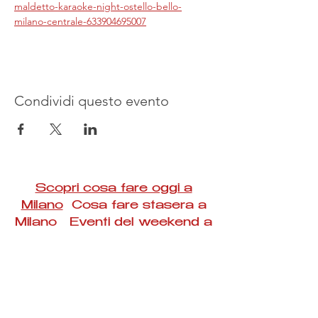
maldetto-karaoke-night-ostello-bello-
milano-centrale-633904695007
Condividi questo evento
Scopri cosa fare oggi a
Milano
Cosa fare stasera a
Milano Eventi del weekend a
Milano
#Taac #milano #eventi #concerti #spettacoli
#rassegne #bambini #mostre #fotografia
#feste #mercati #fiere #teatro #giochi #locali
#serate #incontri #manifestazioni #sport
#negozi #sport #visiteguidate #convegni