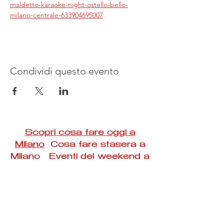
maldetto-karaoke-night-ostello-bello-
milano-centrale-633904695007
Condividi questo evento
Scopri cosa fare oggi a
Milano
Cosa fare stasera a
Milano Eventi del weekend a
Milano
#Taac #milano #eventi #concerti #spettacoli
#rassegne #bambini #mostre #fotografia
#feste #mercati #fiere #teatro #giochi #locali
#serate #incontri #manifestazioni #sport
#negozi #sport #visiteguidate #convegni