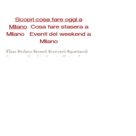
Scopri cosa fare oggi a
Milano
Cosa fare stasera a
Milano Eventi del weekend a
Milano
#Taac #milano #eventi #concerti #spettacoli
#rassegne #bambini #mostre #fotografia
#feste #mercati #fiere #teatro #giochi #locali
#serate #incontri #manifestazioni #sport
#negozi #sport #visiteguidate #convegni
#corsi #cibo
#vino
#shopping #serate
#milanoeventioggi #milanoeventiweekend
#milanoeventinavigli #eventimilanostasera
#mercatinimilano #eventimilano
#cosafareoggi #cosafaremilano.
N.B. Milano Eventi Taac non ha alcuna
responsabilità sull'eventuale annullamento,
variazione o sospensione di un evento, non
essendo mai uno degli organizzatori degli