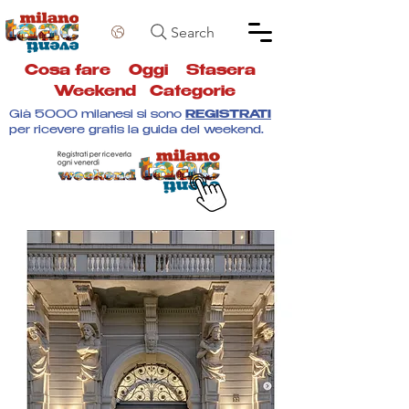
Search
Cosa fare
Oggi
Stasera
Weekend
Categorie
Già 5000 milanesi si sono
REGISTRATI
per ricevere gratis la guida del weekend.