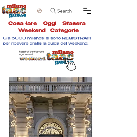
Search
Cosa fare
Oggi
Stasera
Weekend
Categorie
Già 5000 milanesi si sono
REGISTRATI
per ricevere gratis la guida del weekend.