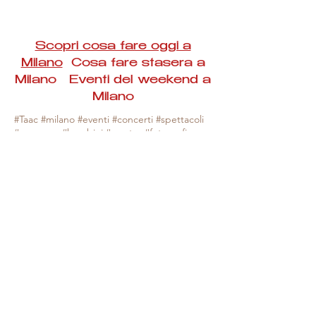
Scopri cosa fare oggi a
Milano
Cosa fare stasera a
Milano Eventi del weekend a
Milano
#Taac #milano #eventi #concerti #spettacoli
#rassegne #bambini #mostre #fotografia
#feste #mercati #fiere #teatro #giochi #locali
#serate #incontri #manifestazioni #sport
#negozi #sport #visiteguidate #convegni
#corsi #cibo
#vino
#shopping #serate
#milanoeventioggi #milanoeventiweekend
#milanoeventinavigli #eventimilanostasera
#mercatinimilano #eventimilano
#cosafareoggi #cosafaremilano.
N.B. Milano Eventi Taac non ha alcuna
responsabilità sull'eventuale annullamento,
variazione o sospensione di un evento, non
essendo mai uno degli organizzatori degli