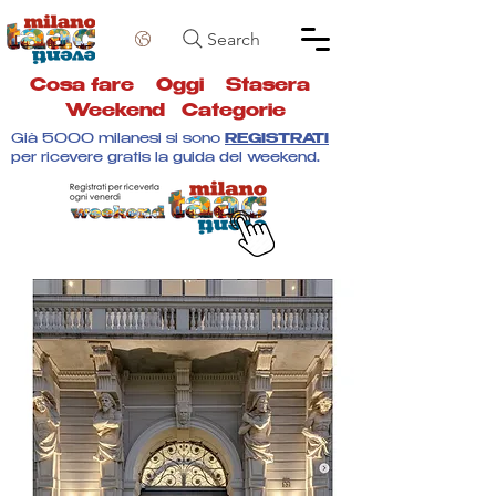
Search
Cosa fare
Oggi
Stasera
Weekend
Categorie
Già 5000 milanesi si sono
REGISTRATI
per ricevere gratis la guida del weekend.