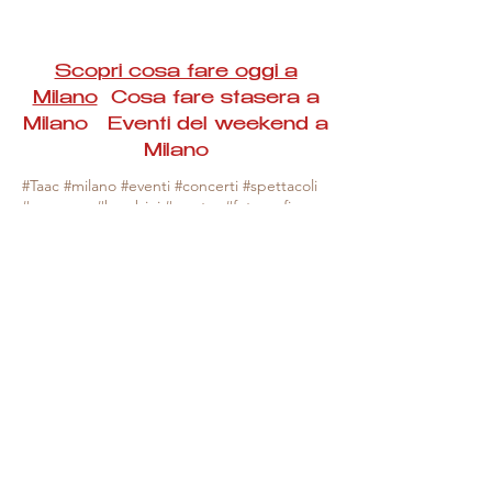
Scopri cosa fare oggi a
Milano
Cosa fare stasera a
Milano Eventi del weekend a
Milano
#Taac #milano #eventi #concerti #spettacoli
#rassegne #bambini #mostre #fotografia
#feste #mercati #fiere #teatro #giochi #locali
#serate #incontri #manifestazioni #sport
#negozi #sport #visiteguidate #convegni
#corsi #cibo
#vino
#shopping #serate
#milanoeventioggi #milanoeventiweekend
#milanoeventinavigli #eventimilanostasera
#mercatinimilano #eventimilano
#cosafareoggi #cosafaremilano.
N.B. Milano Eventi Taac non ha alcuna
responsabilità sull'eventuale annullamento,
variazione o sospensione di un evento, non
essendo mai uno degli organizzatori degli