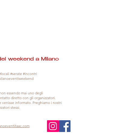
del weekend a Milano
locali #serate #incontri
milanoeventiweekend
, non essendo mai uno degli
tatto diretto con gli organizzatori.
venisse informato. Preghiamo i nostri
zatori stessi.
anoeventitaac.com