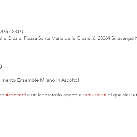
2026, 23:00
lle Grazie, Piazza Santa Maria delle Grazie, 6, 28064 Sillavengo N
o
ertimento Ensemble Milano In Ascolto!
no 
#concerti
 e un laboratorio aperto a i 
#musicisti
 di qualsiasi et