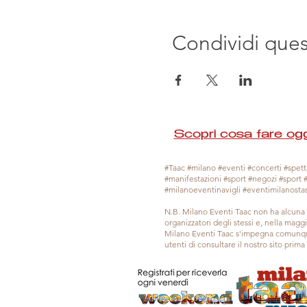
Condividi que
Scopri cosa fare ogg
#Taac #milano #eventi #concerti #spetta
#manifestazioni #sport #negozi #sport 
#milanoeventinavigli #eventimilanosta
N.B. Milano Eventi Taac non ha alcuna 
organizzatori degli stessi e, nella mag
Milano Eventi Taac s'impegna comunque
utenti di consultare il nostro sito prim