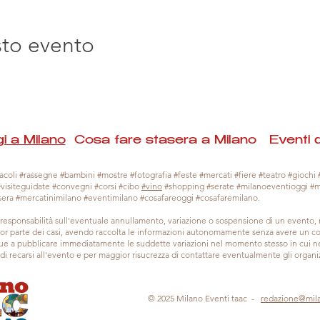
sto evento
i a Milano
Cosa fare stasera a Milano Eventi 
coli #rassegne #bambini #mostre #fotografia #feste #mercati #fiere #teatro #giochi #
#visiteguidate #convegni #corsi #cibo
#vino
#shopping #serate #milanoeventioggi #
sera #mercatinimilano #eventimilano #cosafareoggi #cosafaremilano.
responsabilità sull'eventuale annullamento, variazione o sospensione di un evento
gior parte dei casi, avendo raccolta le informazioni autonomamente senza avere un con
 a pubblicare immediatamente le suddette variazioni nel momento stesso in cui ne 
a di recarsi all'evento e per maggior risucrezza di contattare eventualmente gli organiz
© 2025 Milano Eventi taac -
redazione@mil