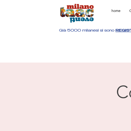
home
C
Già 5000 milanesi si sono
REGIS
C