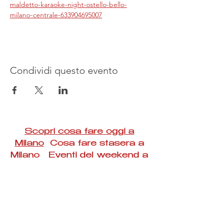
maldetto-karaoke-night-ostello-bello-
milano-centrale-633904695007
Condividi questo evento
Scopri cosa fare oggi a
Milano
Cosa fare stasera a
Milano Eventi del weekend a
Milano
#Taac #milano #eventi #concerti #spettacoli
#rassegne #bambini #mostre #fotografia
#feste #mercati #fiere #teatro #giochi #locali
#serate #incontri #manifestazioni #sport
#negozi #sport #visiteguidate #convegni