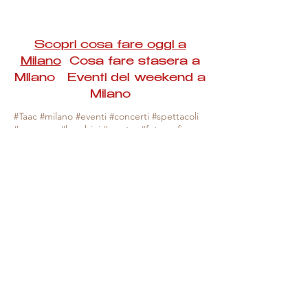
Scopri cosa fare oggi a
Milano
Cosa fare stasera a
Milano Eventi del weekend a
Milano
#Taac #milano #eventi #concerti #spettacoli
#rassegne #bambini #mostre #fotografia
#feste #mercati #fiere #teatro #giochi #locali
#serate #incontri #manifestazioni #sport
#negozi #sport #visiteguidate #convegni
#corsi #cibo
#vino
#shopping #serate
#milanoeventioggi #milanoeventiweekend
#milanoeventinavigli #eventimilanostasera
#mercatinimilano #eventimilano
#cosafareoggi #cosafaremilano.
N.B. Milano Eventi Taac non ha alcuna
responsabilità sull'eventuale annullamento,
variazione o sospensione di un evento, non
essendo mai uno degli organizzatori degli