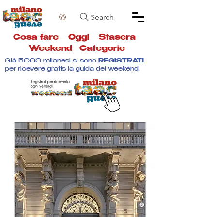
Search
Cosa fare
Oggi
Stasera
Weekend
Categorie
Già 5000 milanesi si sono
REGISTRATI
per ricevere gratis la guida del weekend.