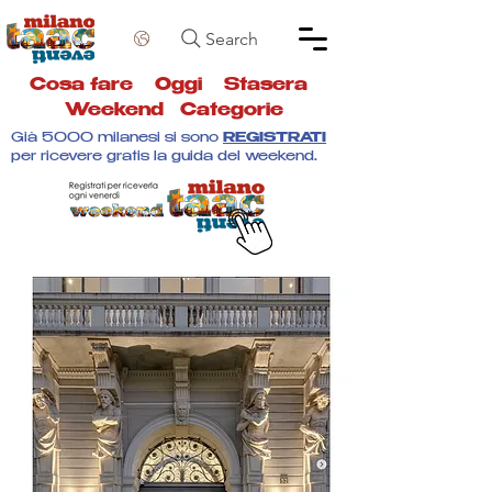
Search
Cosa fare
Oggi
Stasera
Weekend
Categorie
Già 5000 milanesi si sono
REGISTRATI
per ricevere gratis la guida del weekend.