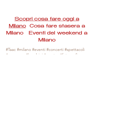
Scopri cosa fare oggi a
Milano
Cosa fare stasera a
Milano Eventi del weekend a
Milano
#Taac #milano #eventi #concerti #spettacoli
#rassegne #bambini #mostre #fotografia
#feste #mercati #fiere #teatro #giochi #locali
#serate #incontri #manifestazioni #sport
#negozi #sport #visiteguidate #convegni
#corsi #cibo
#vino
#shopping #serate
#milanoeventioggi #milanoeventiweekend
#milanoeventinavigli #eventimilanostasera
#mercatinimilano #eventimilano
#cosafareoggi #cosafaremilano.
N.B. Milano Eventi Taac non ha alcuna
responsabilità sull'eventuale annullamento,
variazione o sospensione di un evento, non
essendo mai uno degli organizzatori degli