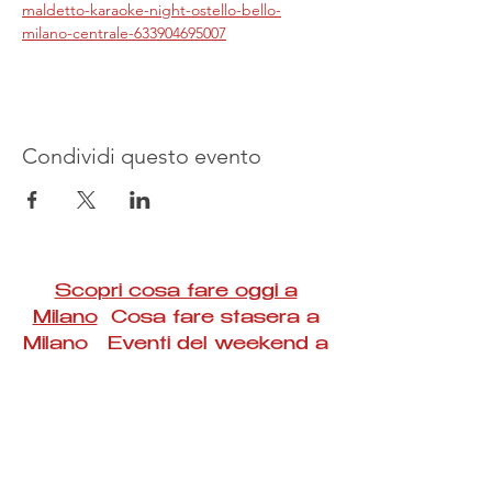
maldetto-karaoke-night-ostello-bello-
milano-centrale-633904695007
Condividi questo evento
Scopri cosa fare oggi a
Milano
Cosa fare stasera a
Milano Eventi del weekend a
Milano
#Taac #milano #eventi #concerti #spettacoli
#rassegne #bambini #mostre #fotografia
#feste #mercati #fiere #teatro #giochi #locali
#serate #incontri #manifestazioni #sport
#negozi #sport #visiteguidate #convegni