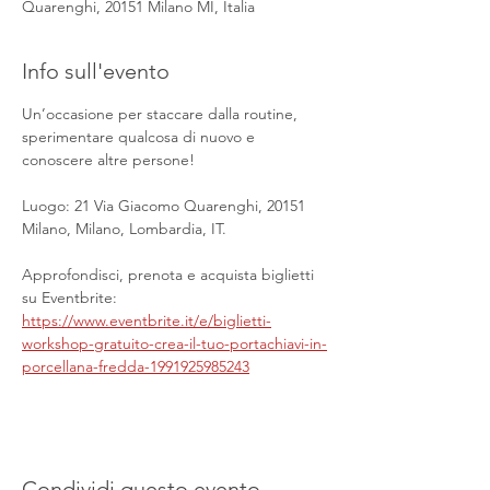
Quarenghi, 20151 Milano MI, Italia
Info sull'evento
Un’occasione per staccare dalla routine, 
sperimentare qualcosa di nuovo e 
conoscere altre persone!
Luogo: 21 Via Giacomo Quarenghi, 20151 
Milano, Milano, Lombardia, IT.
Approfondisci, prenota e acquista biglietti 
su Eventbrite: 
https://www.eventbrite.it/e/biglietti-
workshop-gratuito-crea-il-tuo-portachiavi-in-
porcellana-fredda-1991925985243
Condividi questo evento