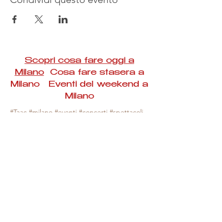
Scopri cosa fare oggi a
Milano
Cosa fare stasera a
Milano Eventi del weekend a
Milano
#Taac #milano #eventi #concerti #spettacoli
#rassegne #bambini #mostre #fotografia
#feste #mercati #fiere #teatro #giochi #locali
#serate #incontri #manifestazioni #sport
#negozi #sport #visiteguidate #convegni
#corsi #cibo
#vino
#shopping #serate
#milanoeventioggi #milanoeventiweekend
#milanoeventinavigli #eventimilanostasera
#mercatinimilano #eventimilano
#cosafareoggi #cosafaremilano.
N.B. Milano Eventi Taac non ha alcuna