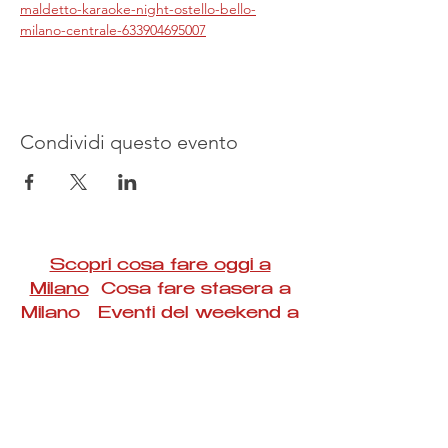
maldetto-karaoke-night-ostello-bello-
milano-centrale-633904695007
Condividi questo evento
Scopri cosa fare oggi a
Milano
Cosa fare stasera a
Milano Eventi del weekend a
Milano
#Taac #milano #eventi #concerti #spettacoli
#rassegne #bambini #mostre #fotografia
#feste #mercati #fiere #teatro #giochi #locali
#serate #incontri #manifestazioni #sport
#negozi #sport #visiteguidate #convegni