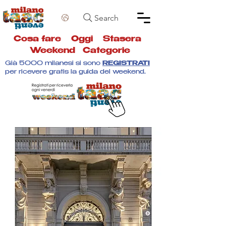
Search
Cosa fare
Oggi
Stasera
Weekend
Categorie
Già 5000 milanesi si sono
REGISTRATI
per ricevere gratis la guida del weekend.