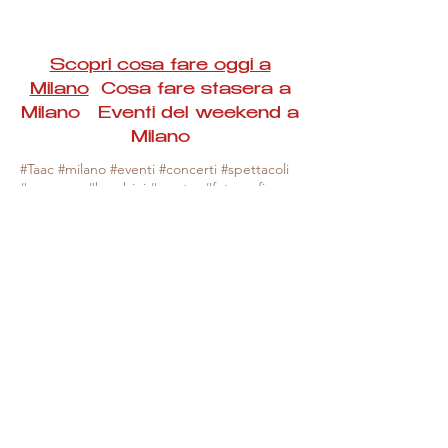
Scopri cosa fare oggi a
Milano
Cosa fare stasera a
Milano Eventi del weekend a
Milano
#Taac #milano #eventi #concerti #spettacoli
#rassegne #bambini #mostre #fotografia
#feste #mercati #fiere #teatro #giochi #locali
#serate #incontri #manifestazioni #sport
#negozi #sport #visiteguidate #convegni
#corsi #cibo
#vino
#shopping #serate
#milanoeventioggi #milanoeventiweekend
#milanoeventinavigli #eventimilanostasera
#mercatinimilano #eventimilano
#cosafareoggi #cosafaremilano.
N.B. Milano Eventi Taac non ha alcuna
responsabilità sull'eventuale annullamento,
variazione o sospensione di un evento, non
essendo mai uno degli organizzatori degli