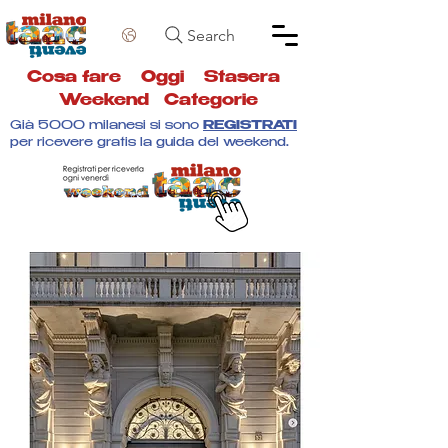
Search
Cosa fare
Oggi
Stasera
Weekend
Categorie
Già 5000 milanesi si sono
REGISTRATI
per ricevere gratis la guida del weekend.