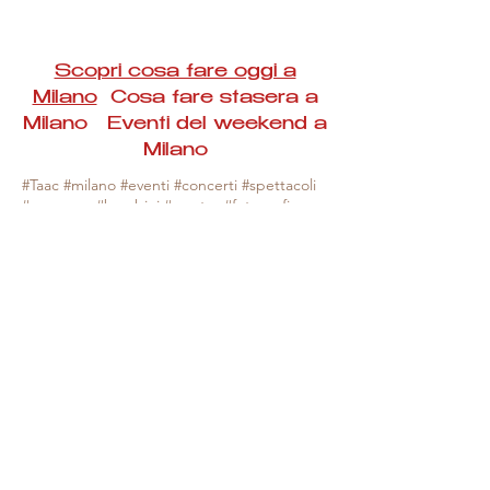
Scopri cosa fare oggi a
Milano
Cosa fare stasera a
Milano Eventi del weekend a
Milano
#Taac #milano #eventi #concerti #spettacoli
#rassegne #bambini #mostre #fotografia
#feste #mercati #fiere #teatro #giochi #locali
#serate #incontri #manifestazioni #sport
#negozi #sport #visiteguidate #convegni
#corsi #cibo
#vino
#shopping #serate
#milanoeventioggi #milanoeventiweekend
#milanoeventinavigli #eventimilanostasera
#mercatinimilano #eventimilano
#cosafareoggi #cosafaremilano.
N.B. Milano Eventi Taac non ha alcuna
responsabilità sull'eventuale annullamento,
variazione o sospensione di un evento, non
essendo mai uno degli organizzatori degli