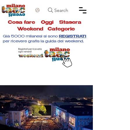
Search
Cosa fare
Oggi
Stasera
Weekend
Categorie
Già 5000 milanesi si sono
REGISTRATI
per ricevere gratis la guida del weekend.