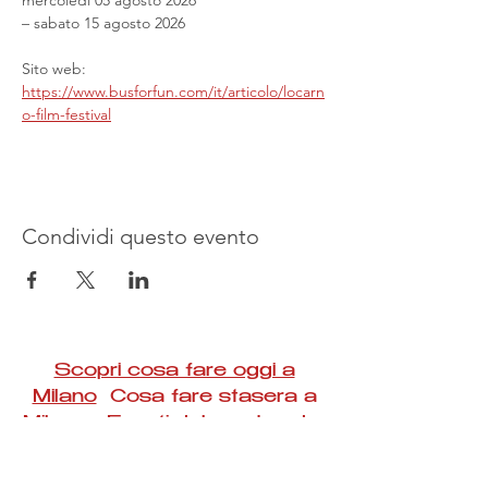
mercoledì 05 agosto 2026
– sabato 15 agosto 2026
Sito web: 
https://www.busforfun.com/it/articolo/locarn
o-film-festival
Condividi questo evento
Scopri cosa fare oggi a
Milano
Cosa fare stasera a
Milano Eventi del weekend a
Milano
#Taac #milano #eventi #concerti #spettacoli