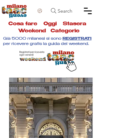
Search
Cosa fare
Oggi
Stasera
Weekend
Categorie
Già 5000 milanesi si sono
REGISTRATI
per ricevere gratis la guida del weekend.