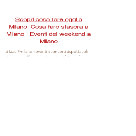
Scopri cosa fare oggi a
Milano
Cosa fare stasera a
Milano Eventi del weekend a
Milano
#Taac #milano #eventi #concerti #spettacoli
#rassegne #bambini #mostre #fotografia
#feste #mercati #fiere #teatro #giochi #locali
#serate #incontri #manifestazioni #sport
#negozi #sport #visiteguidate #convegni
#corsi #cibo
#vino
#shopping #serate
#milanoeventioggi #milanoeventiweekend
#milanoeventinavigli #eventimilanostasera
#mercatinimilano #eventimilano
#cosafareoggi #cosafaremilano.
N.B. Milano Eventi Taac non ha alcuna
responsabilità sull'eventuale annullamento,
variazione o sospensione di un evento, non
essendo mai uno degli organizzatori degli