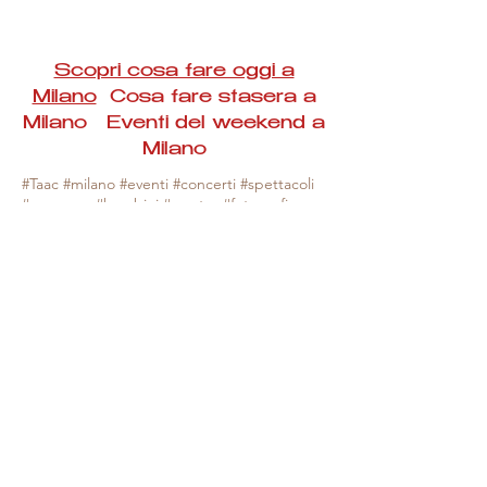
Scopri cosa fare oggi a
Milano
Cosa fare stasera a
Milano Eventi del weekend a
Milano
#Taac #milano #eventi #concerti #spettacoli
#rassegne #bambini #mostre #fotografia
#feste #mercati #fiere #teatro #giochi #locali
#serate #incontri #manifestazioni #sport
#negozi #sport #visiteguidate #convegni
#corsi #cibo
#vino
#shopping #serate
#milanoeventioggi #milanoeventiweekend
#milanoeventinavigli #eventimilanostasera
#mercatinimilano #eventimilano
#cosafareoggi #cosafaremilano.
N.B. Milano Eventi Taac non ha alcuna
responsabilità sull'eventuale annullamento,
variazione o sospensione di un evento, non
essendo mai uno degli organizzatori degli