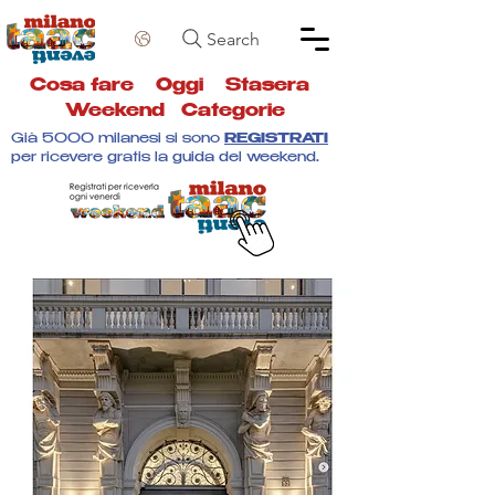
Search
Cosa fare
Oggi
Stasera
Weekend
Categorie
Già 5000 milanesi si sono
REGISTRATI
per ricevere gratis la guida del weekend.