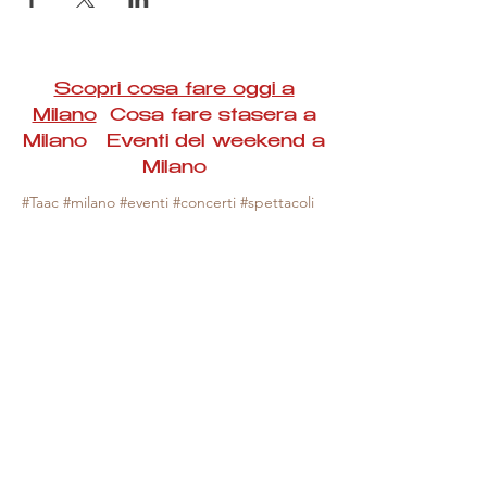
Scopri cosa fare oggi a
Milano
Cosa fare stasera a
Milano Eventi del weekend a
Milano
#Taac #milano #eventi #concerti #spettacoli
#rassegne #bambini #mostre #fotografia
#feste #mercati #fiere #teatro #giochi #locali
#serate #incontri #manifestazioni #sport
#negozi #sport #visiteguidate #convegni
#corsi #cibo
#vino
#shopping #serate
#milanoeventioggi #milanoeventiweekend
#milanoeventinavigli #eventimilanostasera
#mercatinimilano #eventimilano
#cosafareoggi #cosafaremilano.
N.B. Milano Eventi Taac non ha alcuna
responsabilità sull'eventuale annullamento,
variazione o sospensione di un evento, non