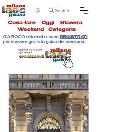
Search
Cosa fare
Oggi
Stasera
Weekend
Categorie
Già 5000 milanesi si sono
REGISTRATI
per ricevere gratis la guida del weekend.