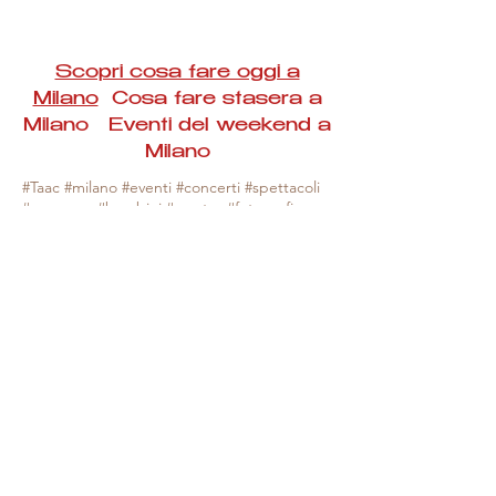
Scopri cosa fare oggi a
Milano
Cosa fare stasera a
Milano Eventi del weekend a
Milano
#Taac #milano #eventi #concerti #spettacoli
#rassegne #bambini #mostre #fotografia
#feste #mercati #fiere #teatro #giochi #locali
#serate #incontri #manifestazioni #sport
#negozi #sport #visiteguidate #convegni
#corsi #cibo
#vino
#shopping #serate
#milanoeventioggi #milanoeventiweekend
#milanoeventinavigli #eventimilanostasera
#mercatinimilano #eventimilano
#cosafareoggi #cosafaremilano.
N.B. Milano Eventi Taac non ha alcuna
responsabilità sull'eventuale annullamento,
variazione o sospensione di un evento, non
essendo mai uno degli organizzatori degli