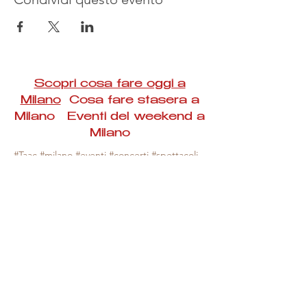
Scopri cosa fare oggi a
Milano
Cosa fare stasera a
Milano Eventi del weekend a
Milano
#Taac #milano #eventi #concerti #spettacoli
#rassegne #bambini #mostre #fotografia
#feste #mercati #fiere #teatro #giochi #locali
#serate #incontri #manifestazioni #sport
#negozi #sport #visiteguidate #convegni
#corsi #cibo
#vino
#shopping #serate
#milanoeventioggi #milanoeventiweekend
#milanoeventinavigli #eventimilanostasera
#mercatinimilano #eventimilano
#cosafareoggi #cosafaremilano.
N.B. Milano Eventi Taac non ha alcuna