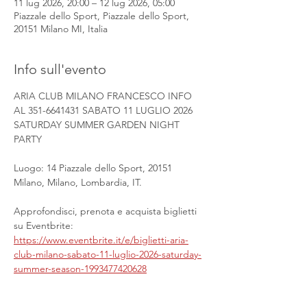
11 lug 2026, 20:00 – 12 lug 2026, 05:00
Piazzale dello Sport, Piazzale dello Sport,
20151 Milano MI, Italia
Info sull'evento
ARIA CLUB MILANO FRANCESCO INFO 
AL 351-6641431 SABATO 11 LUGLIO 2026 
SATURDAY SUMMER GARDEN NIGHT 
PARTY
Luogo: 14 Piazzale dello Sport, 20151 
Milano, Milano, Lombardia, IT.
Approfondisci, prenota e acquista biglietti 
su Eventbrite: 
https://www.eventbrite.it/e/biglietti-aria-
club-milano-sabato-11-luglio-2026-saturday-
summer-season-1993477420628