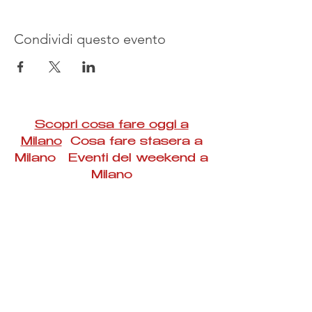
Condividi questo evento
Scopri cosa fare oggi a
Milano
Cosa fare stasera a
Milano Eventi del weekend a
Milano
#Taac #milano #eventi #concerti #spettacoli
#rassegne #bambini #mostre #fotografia
#feste #mercati #fiere #teatro #giochi #locali
#serate #incontri #manifestazioni #sport
#negozi #sport #visiteguidate #convegni
#corsi #cibo
#vino
#shopping #serate
#milanoeventioggi #milanoeventiweekend
#milanoeventinavigli #eventimilanostasera
#mercatinimilano #eventimilano