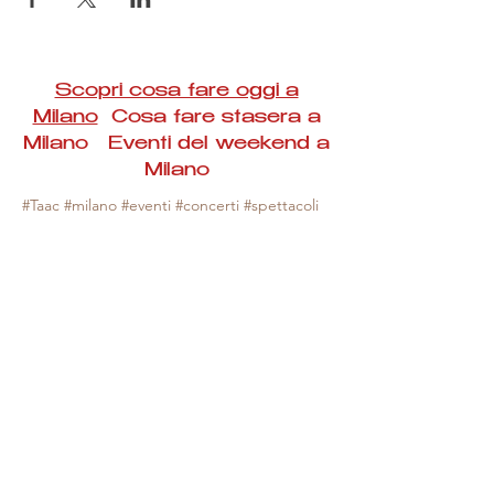
Scopri cosa fare oggi a
Milano
Cosa fare stasera a
Milano Eventi del weekend a
Milano
#Taac #milano #eventi #concerti #spettacoli
#rassegne #bambini #mostre #fotografia
#feste #mercati #fiere #teatro #giochi #locali
#serate #incontri #manifestazioni #sport
#negozi #sport #visiteguidate #convegni
#corsi #cibo
#vino
#shopping #serate
#milanoeventioggi #milanoeventiweekend
#milanoeventinavigli #eventimilanostasera
#mercatinimilano #eventimilano
#cosafareoggi #cosafaremilano.
N.B. Milano Eventi Taac non ha alcuna
responsabilità sull'eventuale annullamento,
variazione o sospensione di un evento, non