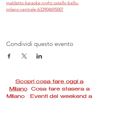
maldetto-karaoke-night-ostello-bello-
milano-centrale-633904695007
Condividi questo evento
Scopri cosa fare oggi a
Milano
Cosa fare stasera a
Milano Eventi del weekend a
Milano
#Taac #milano #eventi #concerti #spettacoli
#rassegne #bambini #mostre #fotografia
#feste #mercati #fiere #teatro #giochi #locali
#serate #incontri #manifestazioni #sport
#negozi #sport #visiteguidate #convegni